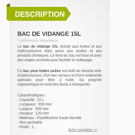
BAC DE VIDANGE 15L
1 référence(s) disponible(s)
Le
bac de vidange 15L
résiste aux huiles et aux
hydrocarbures mais aussi aux acides et aux
produits chimiques. Le fond du bac est lisse et avec
des angles arrondis pour faciliter le nettoyage.
Ce
bac pour huiles usées
est doté de rebords anti-
éclaboussures, d'un bec verseur et d'une empreinte
spéciale pour filtre à huile. Sa poignée
ergonomique le rend très facile à transporter.
Caractéristiques :
- Capacité : 15 L
- Longueur : 550 mm
- Largeur : 450 mm
- Hauteur : 120 mm
- Matériau : Polyéthylène haute densité
- Non gerbable
- Poids : 1...
fiche complète >>