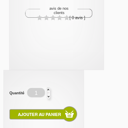
avis de nos
clients
[ 0 avis ]
Quantité