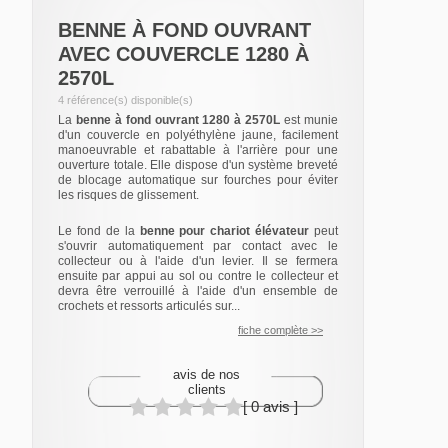
BENNE À FOND OUVRANT
AVEC COUVERCLE 1280 À
2570L
4 référence(s) disponible(s)
La
benne à fond ouvrant 1280 à 2570L
est munie
d'un couvercle en polyéthylène jaune, facilement
manoeuvrable et rabattable à l'arrière pour une
ouverture totale. Elle dispose d'un système breveté
de blocage automatique sur fourches pour éviter
les risques de glissement.
Le fond de la
benne pour chariot élévateur
peut
s'ouvrir automatiquement par contact avec le
collecteur ou à l'aide d'un levier. Il se fermera
ensuite par appui au sol ou contre le collecteur et
devra être verrouillé à l'aide d'un ensemble de
crochets et ressorts articulés sur...
fiche complète >>
avis de nos
clients
[ 0 avis ]