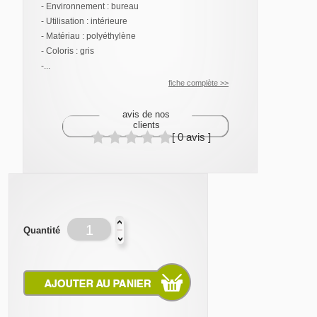
- Environnement : bureau
- Utilisation : intérieure
- Matériau : polyéthylène
- Coloris : gris
-...
fiche complète >>
avis de nos
clients
[ 0 avis ]
Quantité