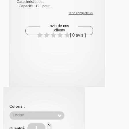
Caractéristiques :
- Capacité : 12L pour...
fiche complète >>
avis de nos
clients
[ 0 avis ]
Coloris :
Quantité